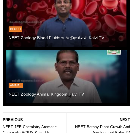
BLOOD
NEET Zoology Blood Fluids உடல் திரவங்கள் Kalvi TV
ANIMAL
NEET Zoology Animal Kingdom Kalvi TV
PREVIOUS
NEXT
NEET JEE Chemistry Aromatic
NEET Botany Plant Growth And
Carboxylic ACIDS Kalvi TV
Development Kalvi TV