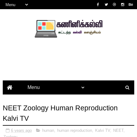
NEET Zoology Human Reproduction
Kalvi TV
6 years ago
human
,
human reproduction
,
Kalvi TV
,
NEET
,
Zoology