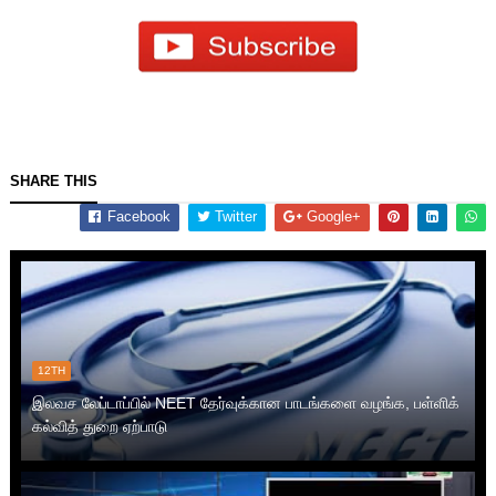
SHARE THIS
Facebook
Twitter
Google+
12TH
இலவச லேப்டாப்பில் NEET தேர்வுக்கான பாடங்களை வழங்க, பள்ளிக்
கல்வித் துறை ஏற்பாடு