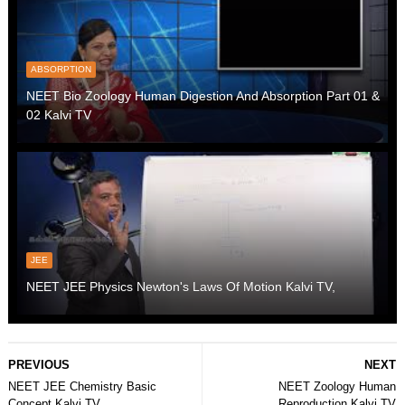
ABSORPTION
NEET Bio Zoology Human Digestion And Absorption Part 01 &
02 Kalvi TV
JEE
NEET JEE Physics Newton's Laws Of Motion Kalvi TV,
PREVIOUS
NEXT
NEET JEE Chemistry Basic
NEET Zoology Human
Concept Kalvi TV
Reproduction Kalvi TV