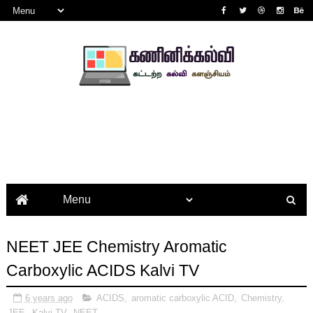
NEET JEE Chemistry Aromatic
Carboxylic ACIDS Kalvi TV
6 years ago
ACIDS
,
aromatic carboxylic ACID
,
Chemistry
,
JEE
,
Kalvi TV
,
NEET