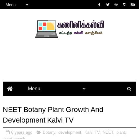
NEET Botany Plant Growth And
Development Kalvi TV
6 years ago
Botany
,
development
,
Kalvi TV
,
NEET
,
plant
,
plant growth