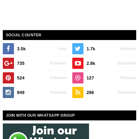
SOCIAL COUNTER
3.5k
1.7k
Likes
Followers
735
2.8k
Followers
Subscribes
524
127
Followers
Followers
849
286
Followers
Subscribes
JOIN WITH OUR WHATSAPP GROUP