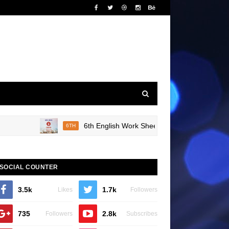
6th English Work Sheet 20 Bridge Course Book Re
6TH
SOCIAL COUNTER
3.5k
1.7k
Likes
Followers
735
2.8k
Followers
Subscribes