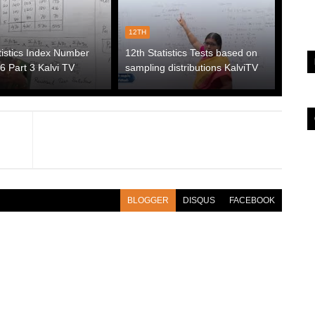
12TH
tistics Index Number
12th Statistics Tests based on
6 Part 3 Kalvi TV
sampling distributions KalviTV
BLOGGER
DISQUS
FACEBOOK