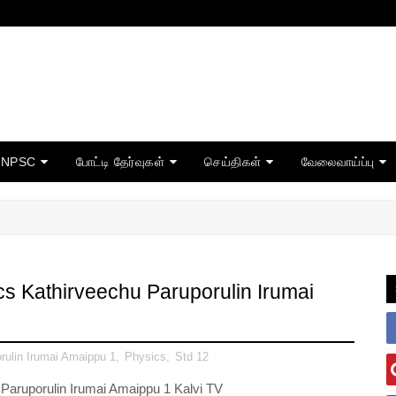
TNPSC
போட்டி தேர்வுகள்
செய்திகள்
வேலைவாய்ப்பு
cs Kathirveechu Paruporulin Irumai
rulin Irumai Amaippu 1
,
Physics
,
Std 12
Paruporulin Irumai Amaippu 1 Kalvi TV