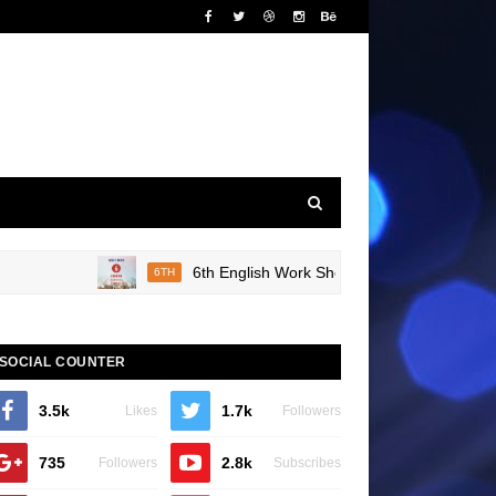
6th English Work Sheet 20 Bridge Course Book 
6TH
SOCIAL COUNTER
3.5k
1.7k
Likes
Followers
735
2.8k
Followers
Subscribes