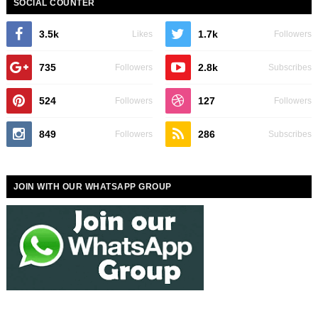
SOCIAL COUNTER
3.5k
1.7k
Likes
Followers
735
2.8k
Followers
Subscribes
524
127
Followers
Followers
849
286
Followers
Subscribes
JOIN WITH OUR WHATSAPP GROUP