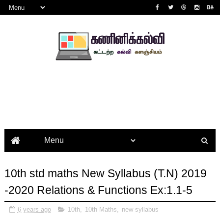
10th std maths New Syllabus (T.N) 2019
-2020 Relations & Functions Ex:1.1-5
6 years ago
10th
,
10th Maths
,
new syllabus