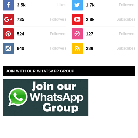
3.5k
1.7k
Likes
Followers
735
2.8k
Followers
Subscribes
524
127
Followers
Followers
849
286
Followers
Subscribes
JOIN WITH OUR WHATSAPP GROUP