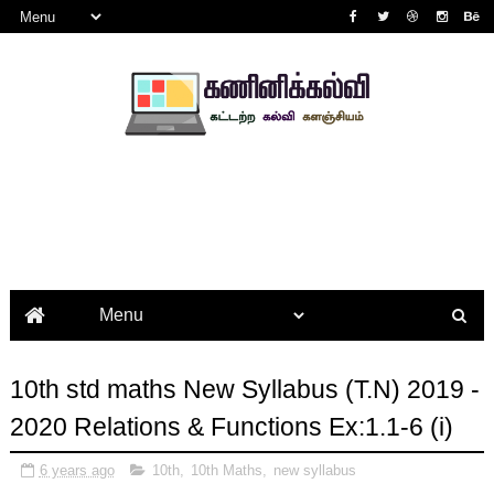
10th std maths New Syllabus (T.N) 2019 -
2020 Relations & Functions Ex:1.1-6 (i)
6 years ago
10th
,
10th Maths
,
new syllabus