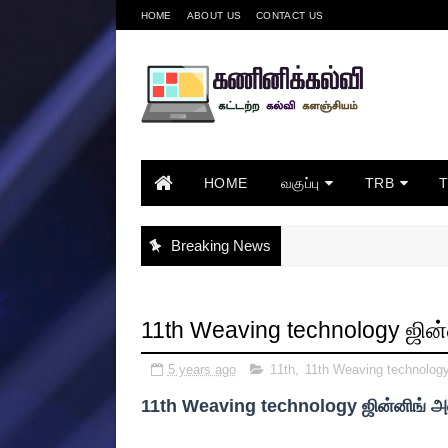
HOME
ABOUT US
CONTACT US
HOME
வகுப்பு
TRB
Breaking News
11th Weaving technology ஜின்
5 years ago
11th
,
11th Weaving technolog
11th Weaving technology ஜின்னிங் அல