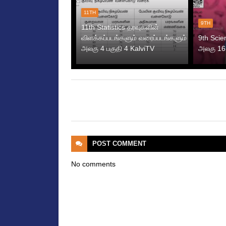
11TH
9TH
11th Statistics தரவுகளின்
விளக்கப்படங்களும் வரைப்படங்களும்
9th Scie
அலகு 4 பகுதி 4 KalviTV
அலகு 16 
POST
COMMENT
No comments