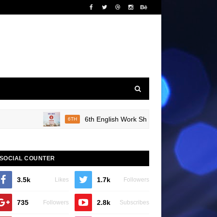
6th English Work Sheet 20 Bridge Course Book 
6TH
SOCIAL COUNTER
3.5k
1.7k
Likes
Followers
735
2.8k
Followers
Subscribes