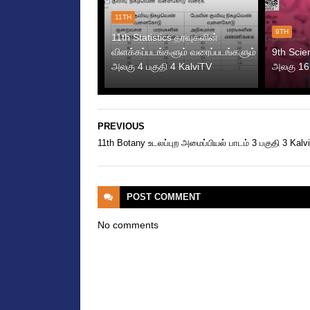
11TH
9TH
11th Statistics தரவுகளின்
விளக்கப்படங்களும் வரைப்படங்களும்
9th Scie
அலகு 4 பகுதி 4 KalviTV
அலகு 16 
PREVIOUS
11th Botany உடலப்புற அமைப்பியல் பாடம் 3 பகுதி 3 Kalv
POST
COMMENT
No comments