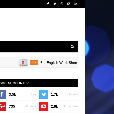
6th English Work Sheet 20 Bridge Course Book Rev
6TH
SOCIAL COUNTER
3.5k
1.7k
Likes
Followers
735
2.8k
Followers
Subscribes