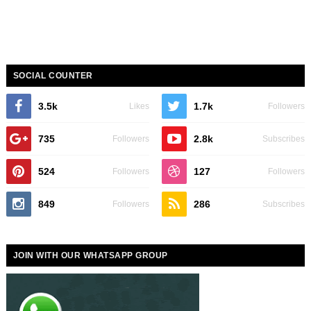
SOCIAL COUNTER
3.5k
1.7k
Likes
Followers
735
2.8k
Followers
Subscribes
524
127
Followers
Followers
849
286
Followers
Subscribes
JOIN WITH OUR WHATSAPP GROUP