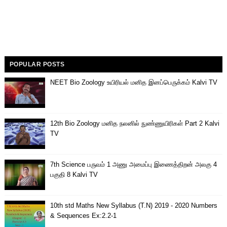
POPULAR POSTS
NEET Bio Zoology உயிரியல் மனித இனப்பெருக்கம் Kalvi TV
12th Bio Zoology மனித நலனில் நுண்ணுயிரிகள் Part 2 Kalvi
TV
7th Science பருவம் 1 அணு அமைப்பு இணைத்திறன் அலகு 4
பகுதி 8 Kalvi TV
10th std Maths New Syllabus (T.N) 2019 - 2020 Numbers
& Sequences Ex:2.2-1