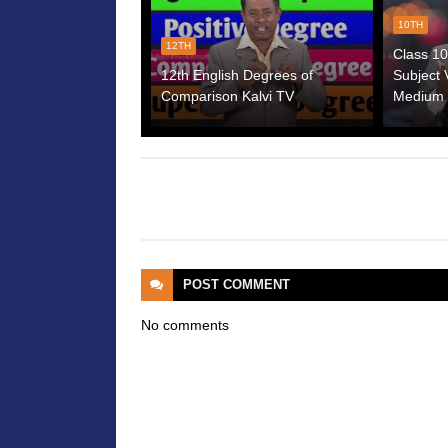
10TH
12TH
Class 10
12th English Degrees of
Subject 
Comparison Kalvi TV
Medium 
POST
COMMENT
No comments