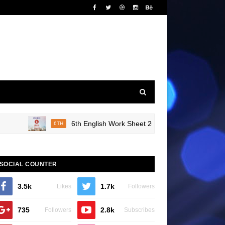
6th English Work Sheet 20 Bridge Course Book Revi
6TH
SOCIAL COUNTER
3.5k
1.7k
Likes
Followers
735
2.8k
Followers
Subscribes