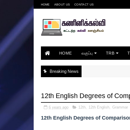
HOME
ABOUT US
CONTACT US
HOME
வகுப்பு
TRB
Breaking News
12th English Degrees of Comp
6 years ago
12th
,
12th English
,
Grammar
12th English Degrees of Compariso