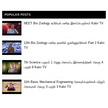
POPULAR POSTS
NEET Bio Zoology உயிரியல் மனித இனப்பெருக்கம் Kalvi TV
12th Bio Zoology மனித நலனில் நுண்ணுயிரிகள் Part 2 Kalvi
TV
7th Science பருவம் 1 அணு அமைப்பு இணைத்திறன் அலகு 4
பகுதி 8 Kalvi TV
11th Basic Mechanical Engineering அளவுக்கருவிகள் மற்றும்
அளவுகள் அலகு 3 பகுதி 3 Kalvi TV