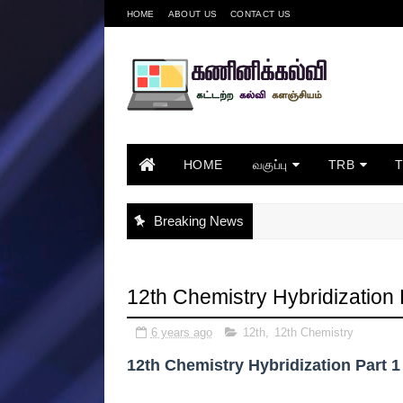
HOME
ABOUT US
CONTACT US
HOME
வகுப்பு
TRB
Breaking News
12th Chemistry Hybridization 
6 years ago
12th
,
12th Chemistry
12th Chemistry Hybridization Part 1