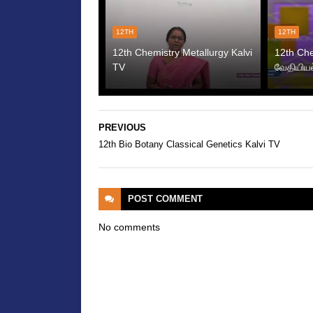
12TH
12TH
12th Chemistry Metallurgy Kalvi
12th Ch
TV
வேதியியல
PREVIOUS
12th Bio Botany Classical Genetics Kalvi TV
POST
COMMENT
No comments