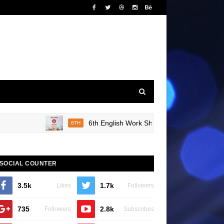
6th English Work Sheet 20 Bridge Course Book 
6TH
SOCIAL COUNTER
3.5k
1.7k
Likes
Followers
735
2.8k
Followers
Subscribes