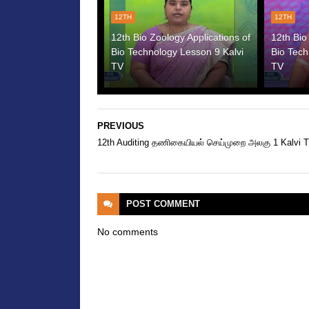
12TH
12TH
12th Bio Zoology Applications of
12th Bio
Bio Technology Lesson 9 Kalvi
Bio Tech
TV
TV
PREVIOUS
12th Auditing தணிகையியல் செய்முறை அலகு 1 Kalvi 
POST
COMMENT
No comments