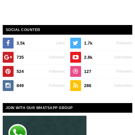
SOCIAL COUNTER
3.5k
1.7k
Likes
Followers
735
2.8k
Followers
Subscribes
524
127
Followers
Followers
849
286
Followers
Subscribes
JOIN WITH OUR WHATSAPP GROUP