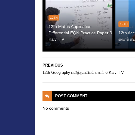
12TH
12TH
12th Maths Application
Differential EQN Practice Paper 3
12th Ac
Kalvi TV
கணக்கியல
PREVIOUS
12th Geography புவித்தகவியல் பாடம் 6 Kalvi TV
POST
COMMENT
No comments