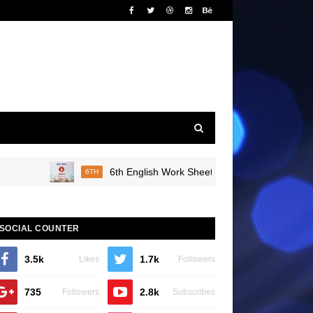
6th English Work Sheet 20 Bridge Course Book Rev
6TH
SOCIAL COUNTER
3.5k
1.7k
Likes
Followers
735
2.8k
Followers
Subscribes