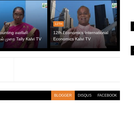
12TH
counting கணினி
12th Economics International
் முறை Tally Kalvi TV
Economics Kalvi TV
BLOGGER
DISQUS
FACEBOOK