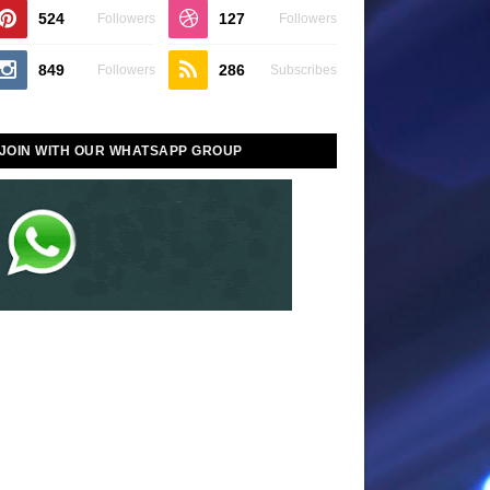
524
127
Followers
Followers
849
286
Followers
Subscribes
JOIN WITH OUR WHATSAPP GROUP