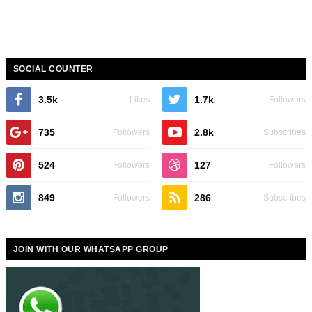
SOCIAL COUNTER
3.5k
1.7k
Likes
Followers
735
2.8k
Followers
Subscribes
524
127
Followers
Followers
849
286
Followers
Subscribes
JOIN WITH OUR WHATSAPP GROUP