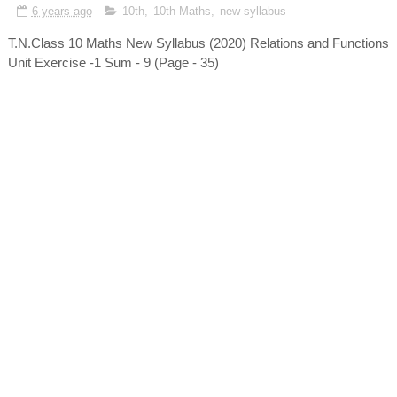
6 years ago
10th
,
10th Maths
,
new syllabus
T.N.Class 10 Maths New Syllabus (2020) Relations and Functions
Unit Exercise -1 Sum - 9 (Page - 35)