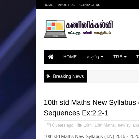
HOME
ABOUT US
CONTACT US
HOME
வகுப்பு
TRB
Breaking News
10th std Maths New Syllabus
Sequences Ex:2.2-1
6 years ago
10th
,
10th Maths
,
new syllab
10th std Maths New Syllabus (T.N) 2019 - 20