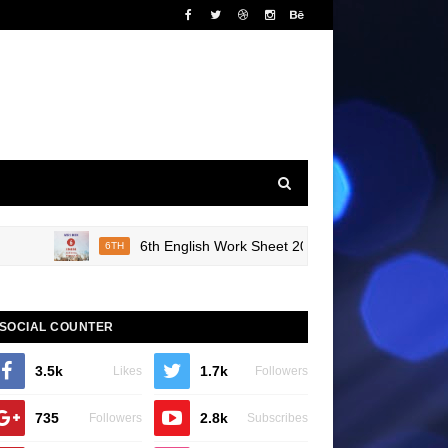
6th English Work Sheet 20 Bridge Course Book Revie
6TH
SOCIAL COUNTER
3.5k
1.7k
Likes
Followers
735
2.8k
Followers
Subscribes