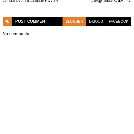
தே ஜிங் யசோதர காவியம் KalviTV
தமிழோவியம் KALVI TV
POST
COMMENT
BLOGGER
DISQUS
FACEBOOK
No comments