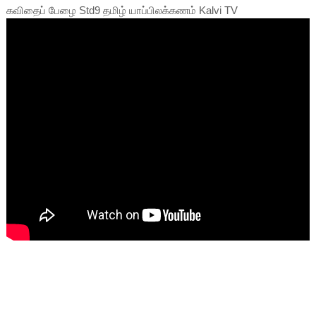
கவிதைப் பேழை Std9 தமிழ் யாப்பிலக்கணம் Kalvi TV