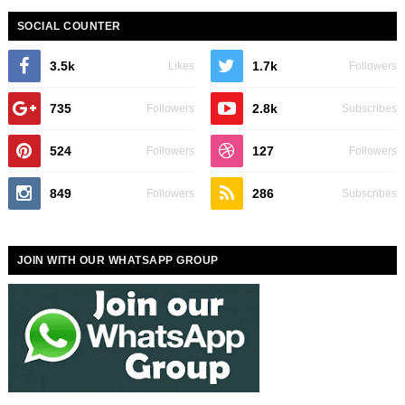
SOCIAL COUNTER
3.5k
1.7k
Likes
Followers
735
2.8k
Followers
Subscribes
524
127
Followers
Followers
849
286
Followers
Subscribes
JOIN WITH OUR WHATSAPP GROUP