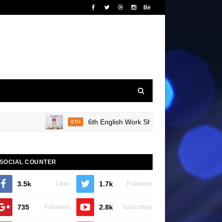
6th English Work Sheet 20 Bridge Course Book 
6TH
SOCIAL COUNTER
3.5k
1.7k
Likes
Followers
735
2.8k
Followers
Subscribes