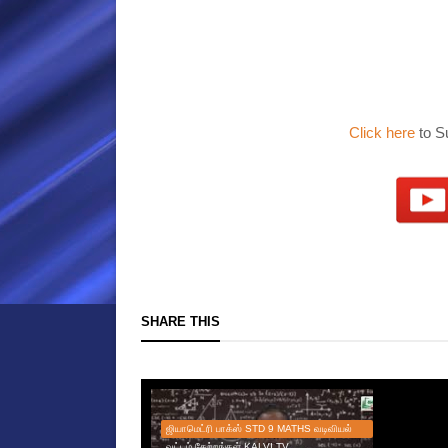
Click here
to S
SHARE THIS
ஜியாமெட்ரி பாக்ஸ் STD 9 MATHS வடிவியல்
வட்டம் தேற்றங்கள் KALVI TV