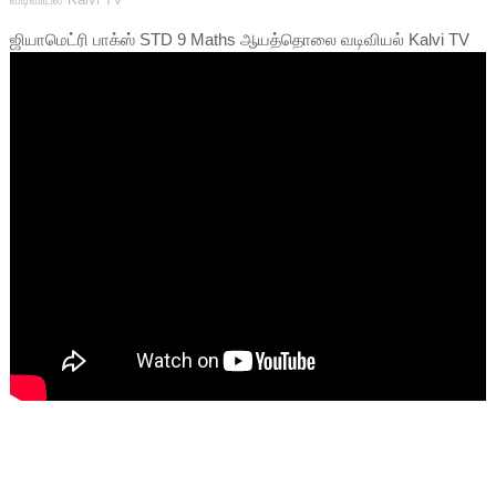
ஜியாமெட்ரி பாக்ஸ் STD 9 Maths ஆயத்தொலை வடிவியல் Kalvi TV