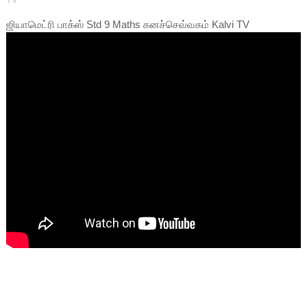
ஜியாமெட்ரி பாக்ஸ் Std 9 Maths கனச்செவ்வகம் Kalvi TV