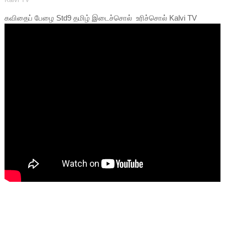
கவிதைப் பேழை Std9 தமிழ் இடைச்சொல் உரிச்சொல் Kalvi TV