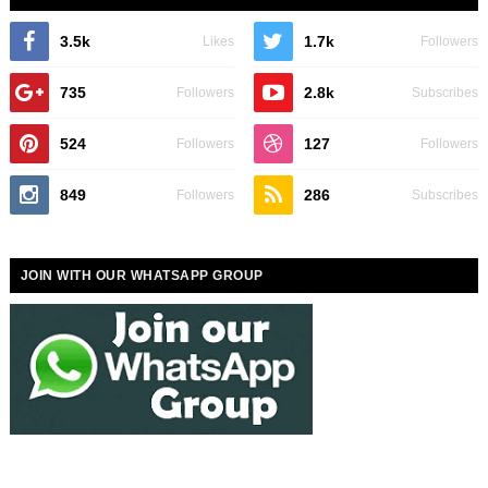
3.5k
1.7k
Likes
Followers
735
2.8k
Followers
Subscribes
524
127
Followers
Followers
849
286
Followers
Subscribes
JOIN WITH OUR WHATSAPP GROUP