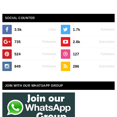
SOCIAL COUNTER
3.5k
1.7k
Likes
Followers
735
2.8k
Followers
Subscribes
524
127
Followers
Followers
849
286
Followers
Subscribes
JOIN WITH OUR WHATSAPP GROUP