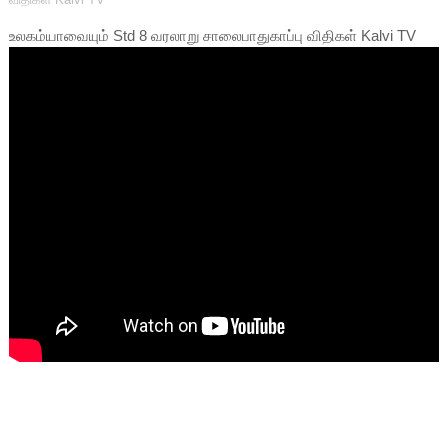
உலகம்யாவையும் Std 8 வரலாறு சாலைபாதுகாப்பு விதிகள் Kalvi TV