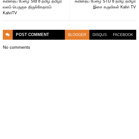
கவிதைப் பேழை Std 8 தமிழ் தமிழர்
கவிதைப் பேழை STD 8 தமிழ் தமிழர்
வளம் பெருகுக திருக்கேதாரம்
இசை கருவிகள் Kalvi TV
KalviTV
POST
COMMENT
BLOGGER
DISQUS
FACEBOOK
No comments