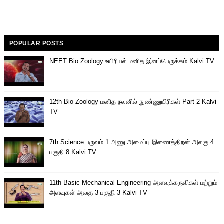
POPULAR POSTS
NEET Bio Zoology உயிரியல் மனித இனப்பெருக்கம் Kalvi TV
12th Bio Zoology மனித நலனில் நுண்ணுயிரிகள் Part 2 Kalvi
TV
7th Science பருவம் 1 அணு அமைப்பு இணைத்திறன் அலகு 4
பகுதி 8 Kalvi TV
11th Basic Mechanical Engineering அளவுக்கருவிகள் மற்றும்
அளவுகள் அலகு 3 பகுதி 3 Kalvi TV