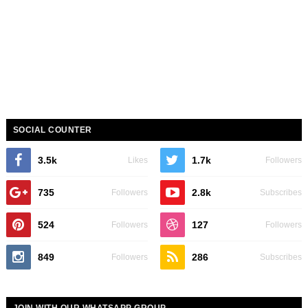
SOCIAL COUNTER
3.5k
1.7k
Likes
Followers
735
2.8k
Followers
Subscribes
524
127
Followers
Followers
849
286
Followers
Subscribes
JOIN WITH OUR WHATSAPP GROUP