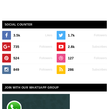
SOCIAL COUNTER
3.5k
1.7k
Likes
Followers
735
2.8k
Followers
Subscribes
524
127
Followers
Followers
849
286
Followers
Subscribes
JOIN WITH OUR WHATSAPP GROUP