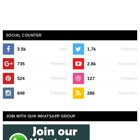
SOCIAL COUNTER
3.5k
1.7k
Likes
Followers
735
2.8k
Followers
Subscribes
524
127
Followers
Followers
849
286
Followers
Subscribes
JOIN WITH OUR WHATSAPP GROUP