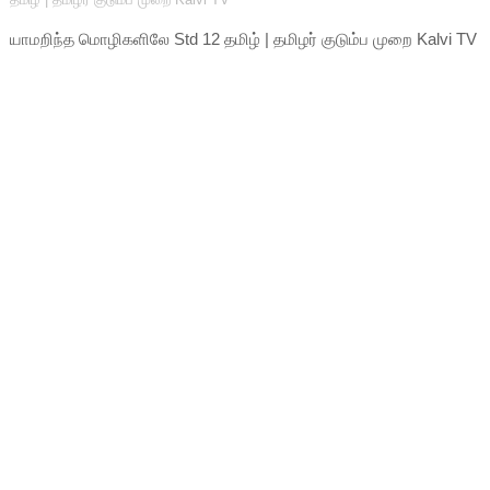
யாமறிந்த மொழிகளிலே Std 12 தமிழ் | தமிழர் குடும்ப முறை Kalvi TV