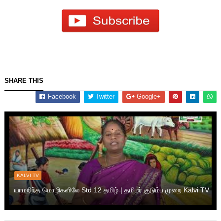
SHARE THIS
Facebook
Twitter
Google+
KALVI TV
யாமறிந்த மொழிகளிலே Std 12 தமிழ் | தமிழர் குடும்ப முறை Kalvi TV