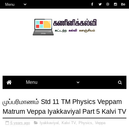
முப்பரிமாணம் Std 11 TM Physics Veppam
Matrum Veppa Iyakkaviyal Part 5 Kalvi TV
6 years ago
Iyakkaviyal
,
Kalvi TV
,
Physics
,
Veppa