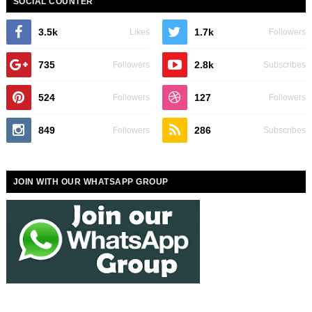
SOCIAL COUNTER
3.5k
1.7k
Likes
Followers
735
2.8k
Followers
Subscribes
524
127
Followers
Followers
849
286
Followers
Subscribes
JOIN WITH OUR WHATSAPP GROUP