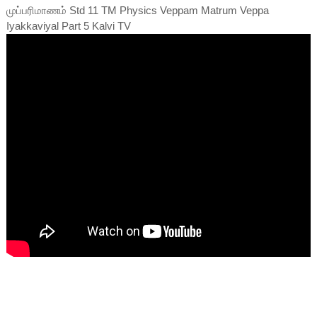
முப்பரிமாணம் Std 11 TM Physics Veppam Matrum Veppa
Iyakkaviyal Part 5 Kalvi TV