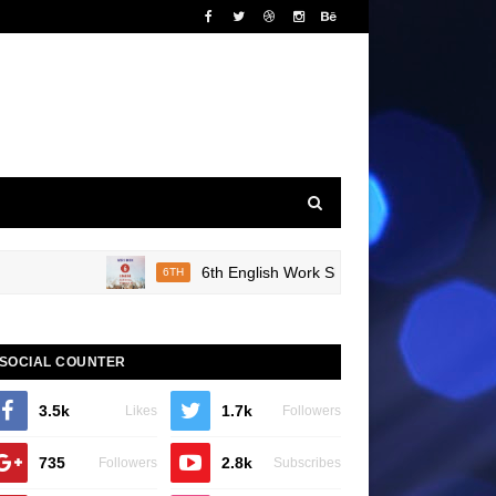
6th English Work Sheet 20 Bridge Course Book
6TH
SOCIAL COUNTER
3.5k
1.7k
Likes
Followers
735
2.8k
Followers
Subscribes