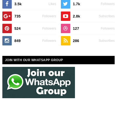
3.5k
1.7k
Likes
Followers
735
2.8k
Followers
Subscribes
524
127
Followers
Followers
849
286
Followers
Subscribes
JOIN WITH OUR WHATSAPP GROUP