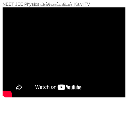
NEET JEE Physics மின்னோட்டவியல் Kalvi TV