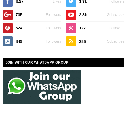
3.5k
1.7k
Likes
Followers
735
2.8k
Followers
Subscribes
524
127
Followers
Followers
849
286
Followers
Subscribes
JOIN WITH OUR WHATSAPP GROUP