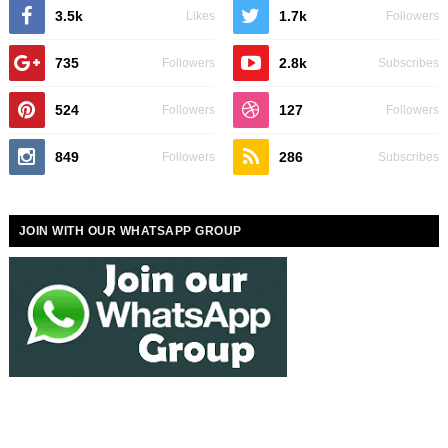
3.5k
1.7k
Likes
Followers
735
2.8k
Followers
Subscribes
524
127
Followers
Followers
849
286
Followers
Subscribes
JOIN WITH OUR WHATSAPP GROUP