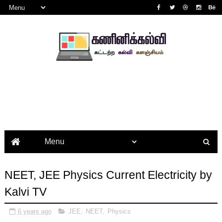
NEET, JEE Physics Current Electricity by
Kalvi TV
6 years ago
JEE
,
NEET
,
Physics