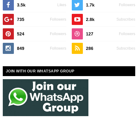
3.5k
1.7k
Likes
Followers
735
2.8k
Followers
Subscribes
524
127
Followers
Followers
849
286
Followers
Subscribes
JOIN WITH OUR WHATSAPP GROUP