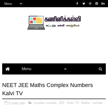
NEET JEE Maths Complex Numbers
Kalvi TV
6 years ago
complex number
,
JEE
,
Kalvi TV
,
Maths
,
number