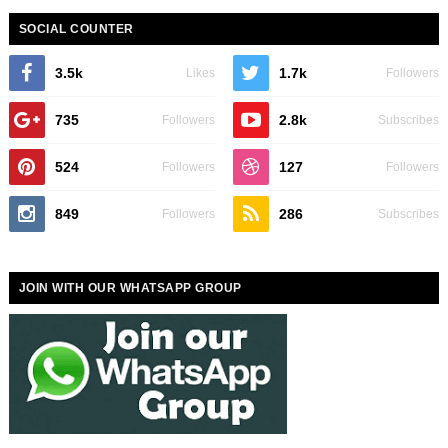
SOCIAL COUNTER
3.5k
1.7k
Likes
Followers
735
2.8k
Followers
Subscribes
524
127
Followers
Followers
849
286
Followers
Subscribes
JOIN WITH OUR WHATSAPP GROUP