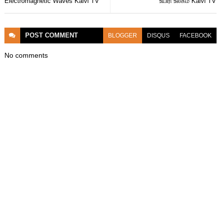
Electromagnetic Waves Kalvi TV
உயிரி உலகம் Kalvi TV
POST
COMMENT
BLOGGER
DISQUS
FACEBOOK
No comments