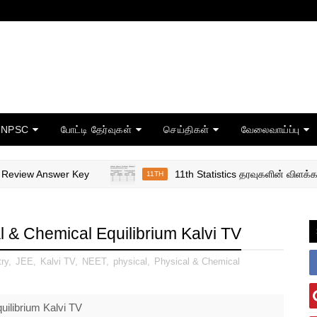
TNPSC
போட்டி தேர்வுகள்
செய்திகள்
வேலைவாய்ப்பு
ew Answer Key
11th Statistics தரவுகளின் விளக்கப்படங்
11TH
 & Chemical Equilibrium Kalvi TV
ry
,
JEE
,
Kalvi TV
,
NEET
,
physical
,
Physical & Chemical
ilibrium Kalvi TV