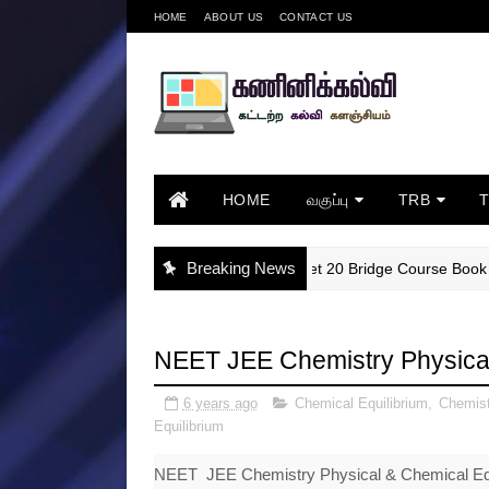
HOME
ABOUT US
CONTACT US
HOME
வகுப்பு
TRB
Breaking News
6th English Work Sheet 20 Bridge Course Book Revi
6TH
NEET JEE Chemistry Physical
6 years ago
Chemical Equilibrium
,
Chemist
Equilibrium
NEET JEE Chemistry Physical & Chemical Equ