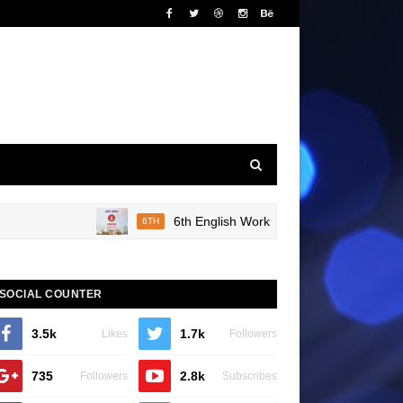
6th English Work Sheet 20 Bridge Course Boo
6TH
SOCIAL COUNTER
3.5k
1.7k
Likes
Followers
735
2.8k
Followers
Subscribes