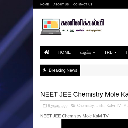
HOME
ABOUT US
CONTACT US
HOME
வகுப்பு
TRB
Breaking News
NEET JEE Chemistry Mole Ka
6 years ago
Chemistry
,
JEE
,
Kalvi TV
,
Mo
NEET JEE Chemistry Mole Kalvi TV