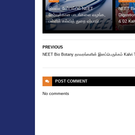
இலவச லேப்டாப்பில் NEET
NEET Bi
தேர்வுக்கான பாடங்களை வழங்க,
Digestio
பள்ளிக் கல்வித் துறை ஏற்பாடு
& 02 Kal
PREVIOUS
NEET Bio Botany தாவரங்களின் இனப்பெருக்கம் Kalvi 
POST
COMMENT
No comments