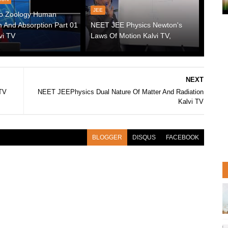
JEE
o Zoology Human
n And Absorption Part 01
NEET JEE Physics Newton's
vi TV
Laws Of Motion Kalvi TV,
NEXT
TV
NEET JEEPhysics Dual Nature Of Matter And Radiation
Kalvi TV
BLOGGER
DISQUS
FACEBOOK