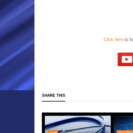
Click here
to S
SHARE THIS
12TH
ABSORPT