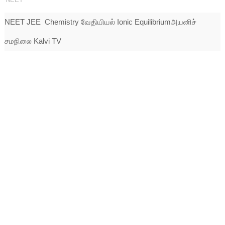
NEET JEE Chemistry வேதியியல் Ionic Equilibriumஅயனிச்
சமநிலை Kalvi TV