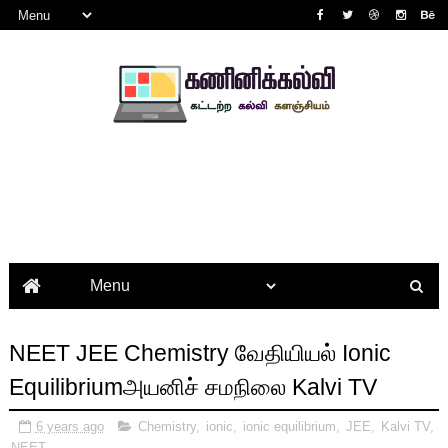
NEET JEE Chemistry வேதியியல் Ionic
Equilibriumஅயனிச் சமநிலை Kalvi TV
6 years ago
Chemistry
,
ionic
,
ionic equilibrium
,
JEE
,
Kalvi TV
,
NEET