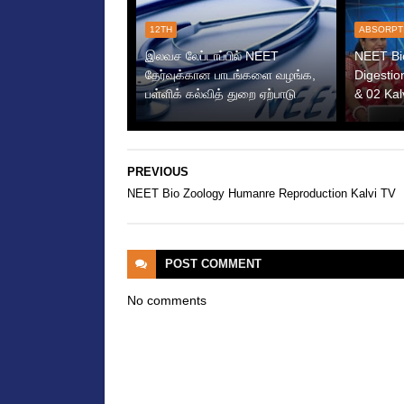
12TH
ABSORPT
இலவச லேப்டாப்பில் NEET
NEET Bi
தேர்வுக்கான பாடங்களை வழங்க,
Digestio
பள்ளிக் கல்வித் துறை ஏற்பாடு
& 02 Kal
PREVIOUS
NEET Bio Zoology Humanre Reproduction Kalvi TV
POST
COMMENT
No comments