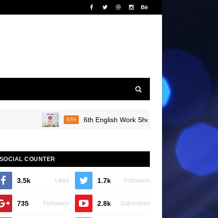
6th English Work Sheet 20 Bridge Course Book R
6TH
SOCIAL COUNTER
3.5k
1.7k
Likes
Followers
735
2.8k
Followers
Subscribes