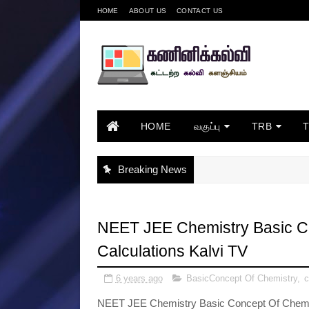
HOME
ABOUT US
CONTACT US
HOME
வகுப்பு
TRB
Breaking News
NEET JEE Chemistry Basic C
Calculations Kalvi TV
6 years ago
BasicConcept Of Chemistry
,
c
NEET JEE Chemistry Basic Concept Of Chemis