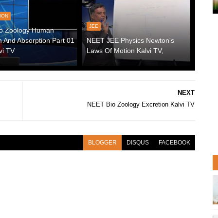
ION
JEE
o Zoology Human
n And Absorption Part 01
NEET JEE Physics Newton's
vi TV
Laws Of Motion Kalvi TV,
NEXT
NEET Bio Zoology Excretion Kalvi TV
BLOGGER
DISQUS
FACEBOOK