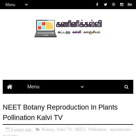
NEET Botany Reproduction In Plants
Pollination Kalvi TV
6 years ago
Botany
,
Kalvi TV
,
NEET
,
Pollination
,
reproduction
in plants