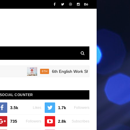
6th English Work Sheet 20 Bridge Course Book 
6TH
SOCIAL COUNTER
3.5k
1.7k
Likes
Followers
735
2.8k
Followers
Subscribes