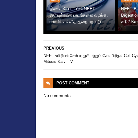
இலவச லேப்டாப்பில் NEET
NEET Bi
தேர்வுக்கான பாடங்களை வழங்க,
Digestio
பள்ளிக் கல்வித் துறை ஏற்பாடு
& 02 Kal
PREVIOUS
NEET உயிரியல் செல் சுழற்சி மற்றும் செல் பிரிதல் Cell Cy
Mitosis Kalvi TV
POST
COMMENT
No comments