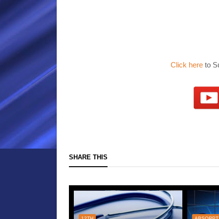
Click here
to S
SHARE THIS
12TH
ABSORPT