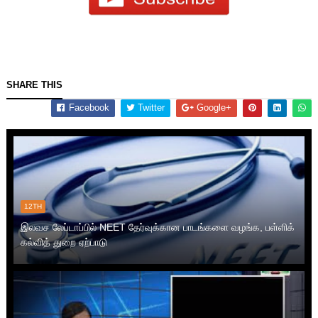
SHARE THIS
Facebook
Twitter
Google+
12TH
இலவச லேப்டாப்பில் NEET தேர்வுக்கான பாடங்களை வழங்க, பள்ளிக்
கல்வித் துறை ஏற்பாடு