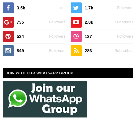
3.5k
1.7k
Likes
Followers
735
2.8k
Followers
Subscribes
524
127
Followers
Followers
849
286
Followers
Subscribes
JOIN WITH OUR WHATSAPP GROUP