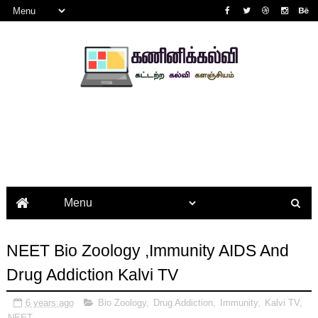
NEET Bio Zoology ,Immunity AIDS And
Drug Addiction Kalvi TV
6 years ago
Bio Zoology
,
Drug Addiction
,
Immunity
,
Kalvi TV
,
NEET