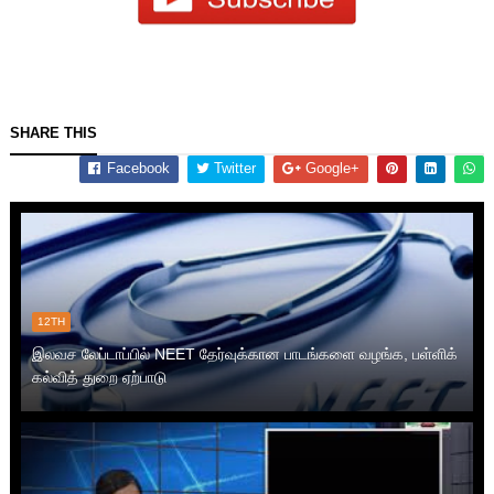
SHARE THIS
Facebook
Twitter
Google+
12TH
இலவச லேப்டாப்பில் NEET தேர்வுக்கான பாடங்களை வழங்க, பள்ளிக்
கல்வித் துறை ஏற்பாடு