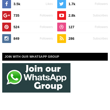
3.5k
1.7k
Likes
Followers
735
2.8k
Followers
Subscribes
524
127
Followers
Followers
849
286
Followers
Subscribes
JOIN WITH OUR WHATSAPP GROUP