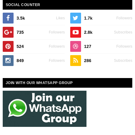
SOCIAL COUNTER
3.5k
1.7k
Likes
Followers
735
2.8k
Followers
Subscribes
524
127
Followers
Followers
849
286
Followers
Subscribes
JOIN WITH OUR WHATSAPP GROUP