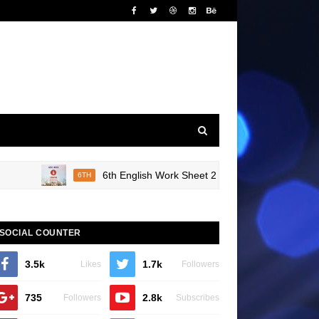
6th English Work Sheet 20 Bridge Course Book Revie
6TH
SOCIAL COUNTER
3.5k
1.7k
Likes
Followers
735
2.8k
Followers
Subscribes