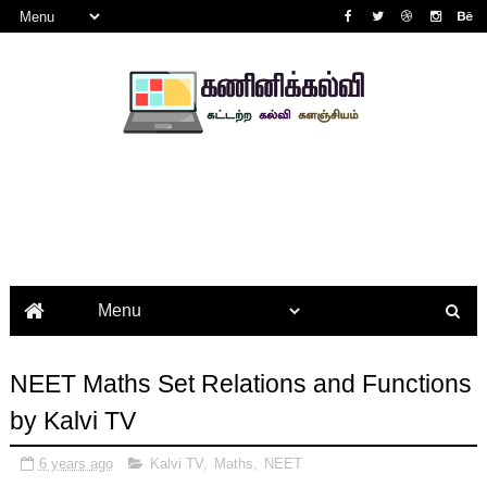
NEET Maths Set Relations and Functions
by Kalvi TV
6 years ago
Kalvi TV
,
Maths
,
NEET